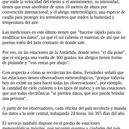
que mide la velocidad del viento y el anemómetro, su intensidad,
tienen que estar alrededor de unos 10 metros de altura por
convención internacional; y el abrigo meteorológico, una especie de
casilla para proteger los termómetros que miden la humedad y
temperatura del aire.
Las mediciones en este último tienen que "hacerse rápido para no
modificar los datos", ya que el sol calienta el material, de ahí que las
puertas estén del lado contrario de donde sale.
Por eso, en las estaciones de la Antártida, donde tenes "el día polar",
que el sol pega una vuelta de 360 grados, los abrigos tienen forma
de pirámide y "vos entras por abajo".
Con respecto a cómo se recolectan los datos, Fernández señaló que
las estaciones tienen observadores meteorológicos, "porque todavía
hoy no existe un para hacer todas las observaciones", por ejemplo,
la cantidad de cielo cubierto o los tipos de nubes; y en las estaciones
que son todas electrónicas "se pierden datos, que nos puede brindar
una persona".
A partir de los observadores, cada oficina del país recolecta y manda
los datos a la sede central, trabajando 24 horas, los 365 días del año.
El servicio también dispone en el predio de estaciones
meteorológicas móviles, que recorren eventos y ciudades del país,