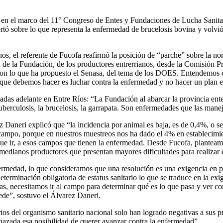
e en el marco del 11° Congreso de Entes y Fundaciones de Lucha Sanita
tó sobre lo que representa la enfermedad de brucelosis bovina y volvi
os, el referente de Fucofa reafirmó la posición de “parche” sobre la no
 de la Fundación, de los productores entrerrianos, desde la Comisión P
con lo que ha propuesto el Senasa, del tema de los DOES. Entendemos 
o que debemos hacer es luchar contra la enfermedad y no hacer un plan 
vadas adelante en Entre Ríos: “La Fundación al abarcar la provincia ente
tuberculosis, la brucelosis, la garrapata. Son enfermedades que las man
ez Daneri explicó que “la incidencia por animal es baja, es de 0,4%, o 
ampo, porque en nuestros muestreos nos ha dado el 4% en establecimien
e ir, a esos campos que tienen la enfermedad. Desde Fucofa, planteamos 
edianos productores que presentan mayores dificultades para realizar e
ermedad, lo que consideramos que una resolución es una exigencia en p
eterminación obligatoria de estatus sanitario lo que se traduce en la ex
s, necesitamos ir al campo para determinar qué es lo que pasa y ver co
cede”, sostuvo el Álvarez Daneri.
os del organismo sanitario nacional solo han logrado negativas a sus
hazada esa posibilidad de querer avanzar contra la enfermedad”.