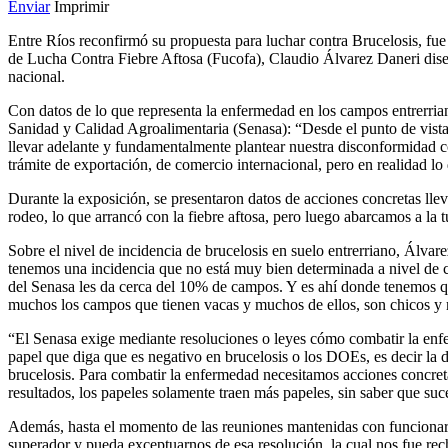
Enviar
Imprimir
Entre Ríos reconfirmó su propuesta para luchar contra Brucelosis, fu
de Lucha Contra Fiebre Aftosa (Fucofa), Claudio Álvarez Daneri diser
nacional.
Con datos de lo que representa la enfermedad en los campos entrerrian
Sanidad y Calidad Agroalimentaria (Senasa): “Desde el punto de vista
llevar adelante y fundamentalmente plantear nuestra disconformidad 
trámite de exportación, de comercio internacional, pero en realidad l
Durante la exposición, se presentaron datos de acciones concretas lle
rodeo, lo que arrancó con la fiebre aftosa, pero luego abarcamos a la 
Sobre el nivel de incidencia de brucelosis en suelo entrerriano, Álvar
tenemos una incidencia que no está muy bien determinada a nivel de c
del Senasa les da cerca del 10% de campos. Y es ahí donde tenemos qu
muchos los campos que tienen vacas y muchos de ellos, son chicos y m
“El Senasa exige mediante resoluciones o leyes cómo combatir la enf
papel que diga que es negativo en brucelosis o los DOEs, es decir la d
brucelosis. Para combatir la enfermedad necesitamos acciones concreta
resultados, los papeles solamente traen más papeles, sin saber que su
Además, hasta el momento de las reuniones mantenidas con funcionari
superador y pueda exceptuarnos de esa resolución, la cual nos fue rec