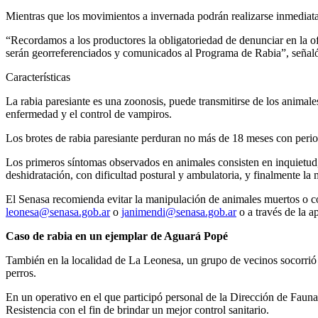
Mientras que los movimientos a invernada podrán realizarse inmediat
“Recordamos a los productores la obligatoriedad de denunciar en la of
serán georreferenciados y comunicados al Programa de Rabia”, señaló
Características
La rabia paresiante es una zoonosis, puede transmitirse de los animale
enfermedad y el control de vampiros.
Los brotes de rabia paresiante perduran no más de 18 meses con perio
Los primeros síntomas observados en animales consisten en inquietud, f
deshidratación, con dificultad postural y ambulatoria, y finalmente la 
El Senasa recomienda evitar la manipulación de animales muertos o co
leonesa@senasa.gob.ar
o
janimendi@senasa.gob.ar
o a través de la a
Caso de rabia en un ejemplar de Aguará Popé
También en la localidad de La Leonesa, un grupo de vecinos socorri
perros.
En un operativo en el que participó personal de la Dirección de Fauna 
Resistencia con el fin de brindar un mejor control sanitario.