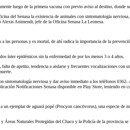
amente luego de la primera vacuna con previo aviso al destino, donde 
icina del Senasa la existencia de animales con sintomatología nerviosa,
 Alexis Animendi, jefe de la Oficina Senasa La Leonesa.
s a las personas y es mortal, de ahí radica la importancia de la prevenc
dos ínter epidémicos sin la enfermedad de por los menos 3 o 4 años.
alta de apetito, tendencia a aislarse y frecuentes vocalizaciones con u
muerte.
n sintomatología nerviosa y dar aviso inmediato a los teléfonos 0362- 
plicación Notificaciones Senasa disponible en Play Store, teniendo en c
ó a un ejemplar de aguará popé (Procyon cancrivorus), una especie de
y Áreas Naturales Protegidas del Chaco y la Policía de la provincia se br