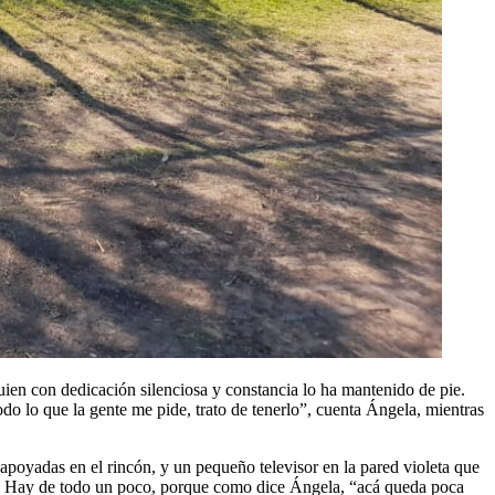
ien con dedicación silenciosa y constancia lo ha mantenido de pie.
o lo que la gente me pide, trato de tenerlo”, cuenta Ángela, mientras
 apoyadas en el rincón, y un pequeño televisor en la pared violeta que
titas. Hay de todo un poco, porque como dice Ángela, “acá queda poca