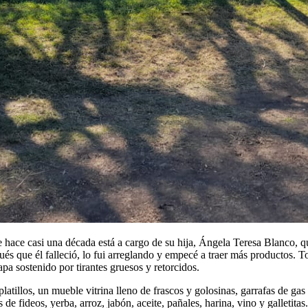
 hace casi una década está a cargo de su hija, Ángela Teresa Blanco, qu
que él falleció, lo fui arreglando y empecé a traer más productos. Tod
pa sostenido por tirantes gruesos y retorcidos.
latillos, un mueble vitrina lleno de frascos y golosinas, garrafas de gas
es de fideos, yerba, arroz, jabón, aceite, pañales, harina, vino y galle